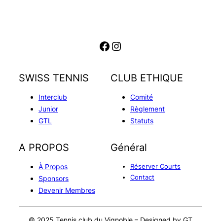
Facebook
Instagram
SWISS TENNIS
CLUB ETHIQUE
Interclub
Comité
Junior
Règlement
GTL
Statuts
A PROPOS
Général
À Propos
Réserver Courts
Contact
Sponsors
Devenir Membres
© 2025 Tennis club du Vignoble – Designed by GT